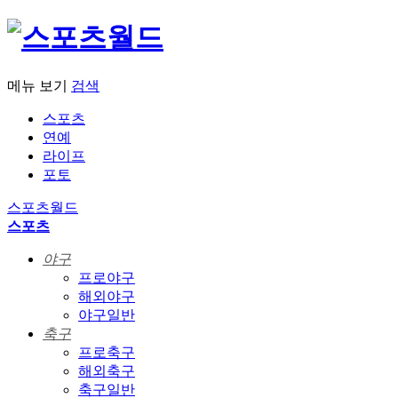
메뉴 보기
검색
스포츠
연예
라이프
포토
스포츠월드
스포츠
야구
프로야구
해외야구
야구일반
축구
프로축구
해외축구
축구일반