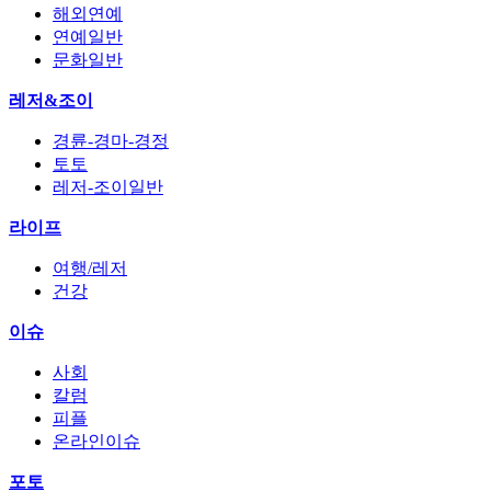
해외연예
연예일반
문화일반
레저&조이
경륜-경마-경정
토토
레저-조이일반
라이프
여행/레저
건강
이슈
사회
칼럼
피플
온라인이슈
포토