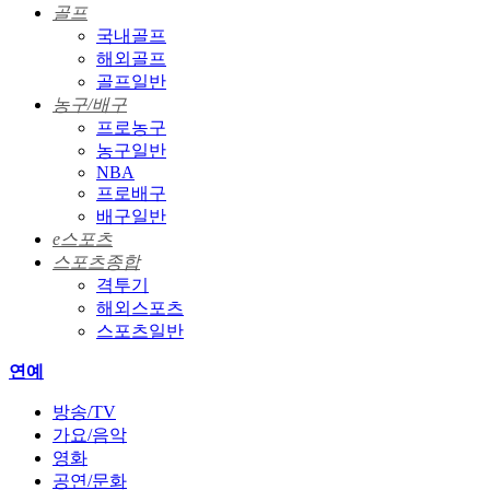
골프
국내골프
해외골프
골프일반
농구/배구
프로농구
농구일반
NBA
프로배구
배구일반
e스포츠
스포츠종합
격투기
해외스포츠
스포츠일반
연예
방송/TV
가요/음악
영화
공연/문화