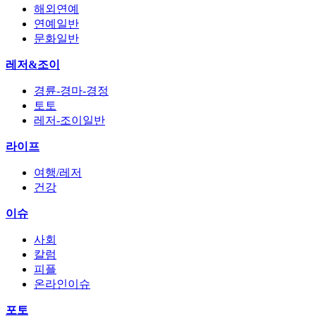
해외연예
연예일반
문화일반
레저&조이
경륜-경마-경정
토토
레저-조이일반
라이프
여행/레저
건강
이슈
사회
칼럼
피플
온라인이슈
포토