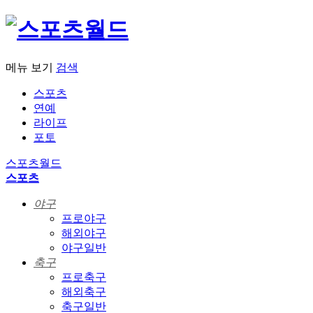
메뉴 보기
검색
스포츠
연예
라이프
포토
스포츠월드
스포츠
야구
프로야구
해외야구
야구일반
축구
프로축구
해외축구
축구일반