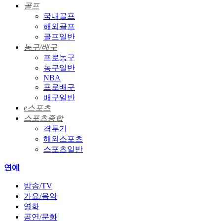
골프
국내골프
해외골프
골프일반
농구/배구
프로농구
농구일반
NBA
프로배구
배구일반
e스포츠
스포츠종합
격투기
해외스포츠
스포츠일반
연예
방송/TV
가요/음악
영화
공연/문화