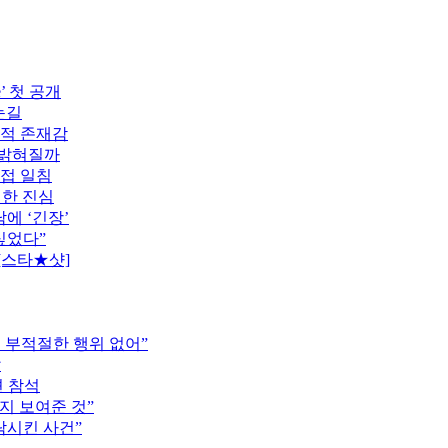
’ 첫 공개
눈길
도적 존재감
 밝혀질까
직접 일침
전한 진심
에 ‘긴장’
싶었다”
[스타★샷]
는 부적절한 행위 없어”
압
견 참석
지 보여준 것”
락시킨 사건”