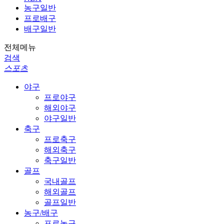
농구일반
프로배구
배구일반
전체메뉴
검색
스포츠
야구
프로야구
해외야구
야구일반
축구
프로축구
해외축구
축구일반
골프
국내골프
해외골프
골프일반
농구/배구
프로농구