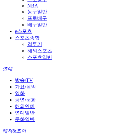
NBA
농구일반
프로배구
배구일반
e스포츠
스포츠종합
격투기
해외스포츠
스포츠일반
연예
방송/TV
가요/음악
영화
공연/문화
해외연예
연예일반
문화일반
레저&조이