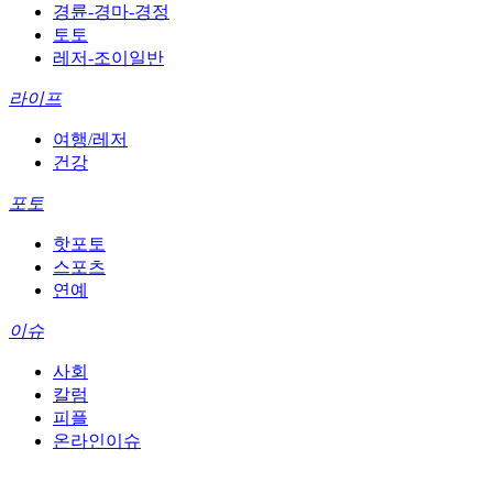
경륜-경마-경정
토토
레저-조이일반
라이프
여행/레저
건강
포토
핫포토
스포츠
연예
이슈
사회
칼럼
피플
온라인이슈