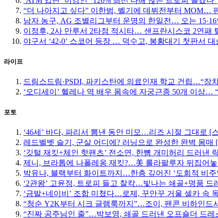
‘ATM 입단’ 이강인 “120% 최선 다해 많은 트로피 들겠다”
“더 나아지고 싶다” 이한범, 벨기에 데뷔전부터 MOM… 팬들
남자 농구, AG 조별리그부터 운명의 한일전… 오는 15·
이정후, 2사 만루서 2타점 적시타… 샌프란시스코 2연패 
야구서 ‘42-0’ 스코어 등장 … 덕수고, 봉황대기 첫판서 대
라이프
드림스드림·PSDI, 파키스탄에 의료인재 학교 건립…“장
‘오디세이’ 헬레나 역 배우 몸속에 자궁근종 50개 이상…
포토
‘46세’ 바다, 파리서 뽐낸 동안 미모…리즈 시절 그대로 [
레드벨벳 슬기, 군살 어디에? 러닝으로 완성한 완벽 몸매 
‘깃털 재킷+체인 핫팬츠’ 전소연, 한뼘 개미허리 드러낸 락
제니, 브라톱에 나폴레옹 재킷?…美 롤라팔루자 뒤집어놓
박유나, 블랙부터 화이트까지…한층 깊어진 ‘도회적 비주
‘2관왕’ 고윤정, 트로피 들고 찰칵…빛나는 쇄골+명품 드
‘금발+네이비’ 조합 미쳤다…로제, 꾸안꾸 거울 셀카 속 
“청순 Y2K부터 시크 글램룩까지”…조이, 팬콘 비하인드서
“진짜 공주님인 줄”…박보영, 쇄골 드러낸 오프숄더 드레스