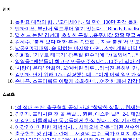
연예
놀란표 대작의 힘…‘오디세이’, 4일 만에 100만 관객 돌파
엔하이픈, 부산서 월드투어 열기 잇는다…‘Bloody Paradise
'리센느 논란' 김선태, 초췌한 근황…충주시장 깜짝 댓글 
김혜수, ‘불륜’보다 더한 혼돈 속으로…‘지금 불륜’서 압
남궁민X김대명, 숨 막히는 마지막 대면…살해 계략 비밀
김희철, ‘거꾸로 태극기’ 광복절 현수막에 “쳐돌았네”…
임영웅 “팬분들이 최고로 만들어주셨다”…10주년 맞아 
‘사랑이 온다’ 안희연, 꼬여버린 하루…하석진·윤하빈 만남
김민하, 연기 위해 17㎏ 감량했는데…“이게 이럴 일인가 
손나은, 스포티룩도 이렇게 소화하네…여전한 패션 감각 
스포츠
‘성 접대 논란’ 축구협회 공식 사과 “참담한 상황… 현재
김민재, 프리시즌 첫 골 폭발… 뮌헨, 애스턴 빌라 2-1 제
이강인, 아틀레티코 동료들에게 한식 쐈다… 8일 기자회
이강인이 마련한 저녁식사… 시메오네 감독 “어떤 선수인
축구협회 성 접대 논란에… 서경덕 교수 “국가 이미지 추