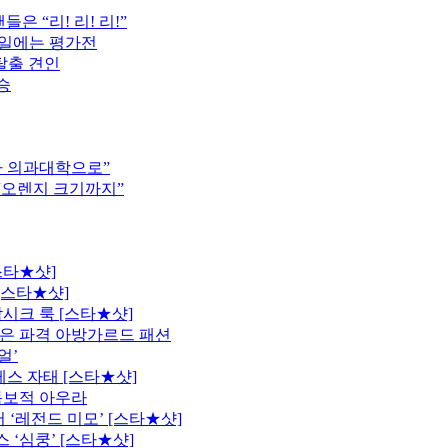
은 “리! 리! 리!”
16일에는 평가전
탈출 견인
승
차 의과대학으로”
 “오렌지 크기까지”
스타★샷]
[스타★샷]
시크 룩 [스타★샷]
은 파격 아방가르드 패션
얼’
레스 자태 [스타★샷]
독보적 아우라
 ‘레전드 미모’ [스타★샷]
 ‘심쿵’ [스타★샷]