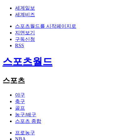
세계일보
세계비즈
스포츠월드를 시작페이지로
지면보기
구독신청
RSS
스포츠월드
스포츠
야구
축구
골프
농구/배구
스포츠 종합
프로농구
NBA