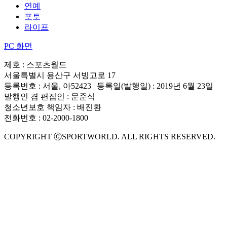
연예
포토
라이프
PC 화면
제호 : 스포츠월드
서울특별시 용산구 서빙고로 17
등록번호 : 서울, 아52423 | 등록일(발행일) : 2019년 6월 23일
발행인 겸 편집인 : 문준식
청소년보호 책임자 : 배진환
전화번호 : 02-2000-1800
COPYRIGHT ⓒSPORTWORLD. ALL RIGHTS RESERVED.