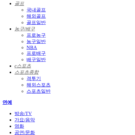
골프
국내골프
해외골프
골프일반
농구/배구
프로농구
농구일반
NBA
프로배구
배구일반
e스포츠
스포츠종합
격투기
해외스포츠
스포츠일반
연예
방송/TV
가요/음악
영화
공연/문화