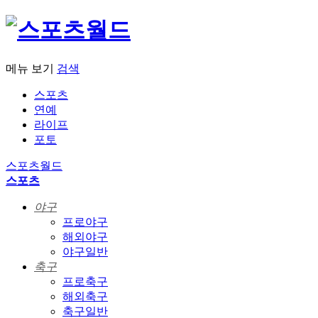
메뉴 보기
검색
스포츠
연예
라이프
포토
스포츠월드
스포츠
야구
프로야구
해외야구
야구일반
축구
프로축구
해외축구
축구일반