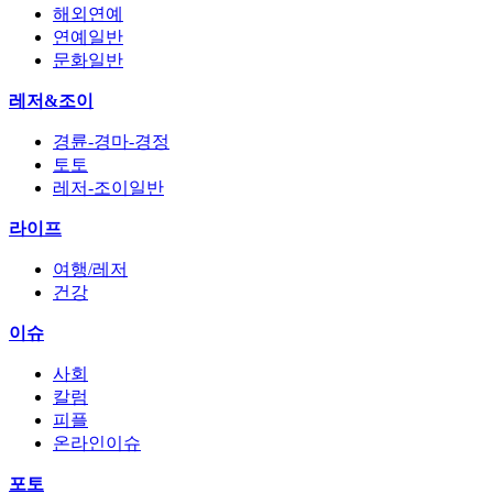
해외연예
연예일반
문화일반
레저&조이
경륜-경마-경정
토토
레저-조이일반
라이프
여행/레저
건강
이슈
사회
칼럼
피플
온라인이슈
포토