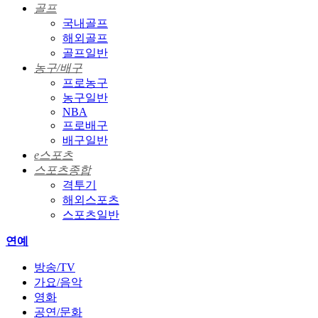
골프
국내골프
해외골프
골프일반
농구/배구
프로농구
농구일반
NBA
프로배구
배구일반
e스포츠
스포츠종합
격투기
해외스포츠
스포츠일반
연예
방송/TV
가요/음악
영화
공연/문화