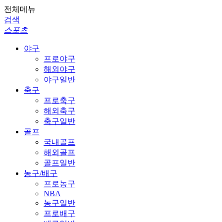
전체메뉴
검색
스포츠
야구
프로야구
해외야구
야구일반
축구
프로축구
해외축구
축구일반
골프
국내골프
해외골프
골프일반
농구/배구
프로농구
NBA
농구일반
프로배구