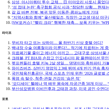
삼성, 아시아쿼터 투수 교체… 日 미야모리 사토시 품었다
‘성 접대 논란’ 축구협회 공식 사과 “참담한 상황… 현재
갈 길 바쁜 전북, 복귀 앞둔 이동준·콤파뇨에게 기대
“지역사회와 함께” 울산웨일즈, 직장인·고교생 대상 야
[SW포커스] ‘‘빨리 크라” 행복한 재촉… 보폭 키우는 ‘W
라이프
무비자 타고 뜨는 상하이… 올 하반기 신상 호텔 어디?
백내장 수술 여름철이라 미룬다?... 적기에 치료하는 게 
의료폐기물 줄이고 에너지 아끼고… 고대구로·삼성서울·서
크래블, PT BIA와 손잡고 인도네시아 팜 플랜테이션 무
펫프렌들리 호텔 키녹 2살 생일… 댕댕이와 축하파티 가
와이즈버즈, 상반기 영업익 2.3배 뛰며 4개 반기 연속 흑자
국민체육진흥공단, 국제 스포츠 인재 위한 ‘2026 글로벌 
폭염 속 탈수, 척추·관절 건강의 ‘숨은 적’
‘오디세이’ 헬레나 역 배우 몸속에 자궁근종 50개 이상…
부산성모병원 이비인후과 고태경 과장, 미국 공인 수면다
포토
‘46세’ 바다, 파리서 뽐낸 동안 미모…리즈 시절 그대로 [