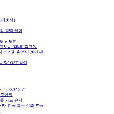
스타★샷]
모와 찰떡 케미
터도 선보여
고보니 ‘대세’ 김규원
 직격한 황정민 20년 팬
사랑’ OST 참여
“2002년은?”
축구협회
이콧 카드 유지
소환, 한국 축구 신뢰 흔들
압