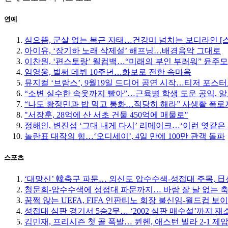
연예
심으뜸, 군살 없는 복근 자태…건강미 넘치는 보디라인 [
아이유, ‘장기하 노래 삭제설’ 해프닝…배경음악 그대로
이찬원, ‘편스토랑’ 웰컴백…“미래의 부인 부러워” 윤주
임영웅, 벌써 데뷔 10주년…화보로 전한 속마음
뮤지컬 ‘브람스’, 9월19일 드디어 공연 시작…티저 포스
“소변 실수한 속옷까지 빨아”…근육병 학생 도운 공익, 알
“나도 황정민과 밥 먹고 통화…적당히 해라” 사생활 폭로자
"서장훈, 28억에 산 서초 건물 450억에 매물로"
정해인, 변진섭 ‘그대 내게 다시’ 리메이크…‘이런 엿같은 
놀란표 대작의 힘…‘오디세이’, 4일 만에 100만 관객 돌파
스포츠
‘대망신’ 韓축구 파문… 외신도 압수수색-성접대 주목, 日선 
청문회-압수수색에 성접대 파문까지… 바람 잘 날 없는 
꿈쩍 않는 UEFA, FIFA 인판티노 회장 불신임-월드컵 보
성접대 심판 경기서 5승2무… ‘2002 심판 매수설’까지 재
김민재, 프리시즌 첫 골 폭발… 뮌헨, 애스턴 빌라 2-1 제