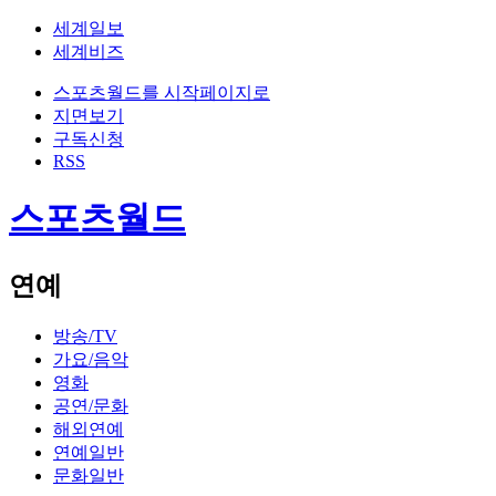
세계일보
세계비즈
스포츠월드를 시작페이지로
지면보기
구독신청
RSS
스포츠월드
연예
방송/TV
가요/음악
영화
공연/문화
해외연예
연예일반
문화일반