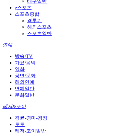
배구일반
e스포츠
스포츠종합
격투기
해외스포츠
스포츠일반
연예
방송/TV
가요/음악
영화
공연/문화
해외연예
연예일반
문화일반
레저&조이
경륜-경마-경정
토토
레저-조이일반