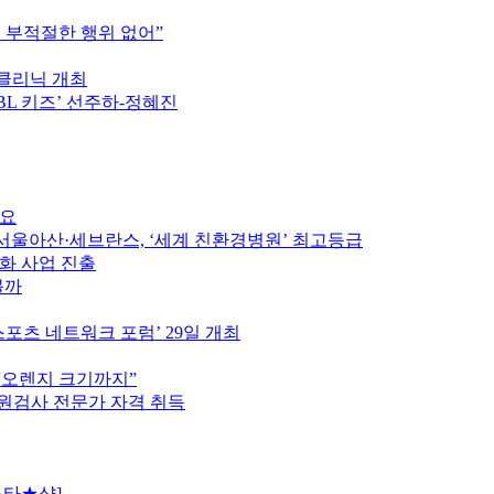
는 부적절한 행위 없어”
구클리닉 개최
PBL 키즈’ 선주하-정혜진
중요
울아산·세브란스, ‘세계 친환경병원’ 최고등급
인화 사업 진출
볼까
스포츠 네트워크 포럼’ 29일 개최
 “오렌지 크기까지”
원검사 전문가 자격 취득
스타★샷]