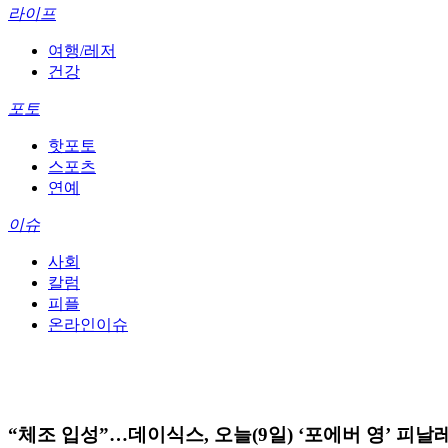
라이프
여행/레저
건강
포토
핫포토
스포츠
연예
이슈
사회
칼럼
피플
온라인이슈
“체조 입성”…데이식스, 오늘(9일) ‘포에버 영’ 피날