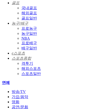
골프
국내골프
해외골프
골프일반
농구/배구
프로농구
농구일반
NBA
프로배구
배구일반
e스포츠
스포츠종합
격투기
해외스포츠
스포츠일반
연예
방송/TV
가요/음악
영화
공연/문화