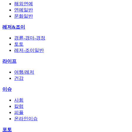
해외연예
연예일반
문화일반
레저&조이
경륜-경마-경정
토토
레저-조이일반
라이프
여행/레저
건강
이슈
사회
칼럼
피플
온라인이슈
포토