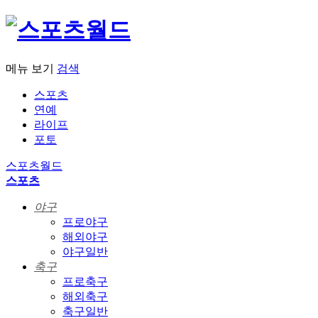
메뉴 보기
검색
스포츠
연예
라이프
포토
스포츠월드
스포츠
야구
프로야구
해외야구
야구일반
축구
프로축구
해외축구
축구일반