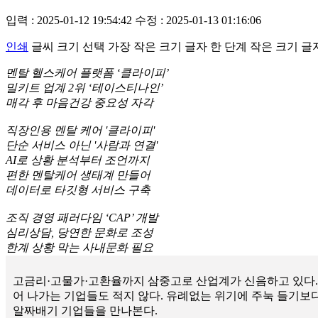
입력 : 2025-01-12 19:54:42
수정 : 2025-01-13 01:16:06
인쇄
글씨 크기 선택
가장 작은 크기 글자
한 단계 작은 크기 글
멘탈 헬스케어 플랫폼 ‘클라이피’
밀키트 업계 2위 ‘테이스티나인’
매각 후 마음건강 중요성 자각
직장인용 멘탈 케어 '클라이피'
단순 서비스 아닌 '사람과 연결'
AI로 상황 분석부터 조언까지
편한 멘탈케어 생태계 만들어
데이터로 타깃형 서비스 구축
조직 경영 패러다임 ‘CAP’ 개발
심리상담, 당연한 문화로 조성
한계 상황 막는 사내문화 필요
고금리·고물가·고환율까지 삼중고로 산업계가 신음하고 있다.
어 나가는 기업들도 적지 않다. 유례없는 위기에 주눅 들기
알짜배기 기업들을 만나본다.