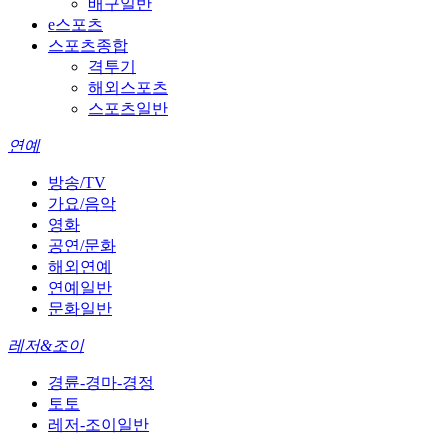
배구일반
e스포츠
스포츠종합
격투기
해외스포츠
스포츠일반
연예
방송/TV
가요/음악
영화
공연/문화
해외연예
연예일반
문화일반
레저&조이
경륜-경마-경정
토토
레저-조이일반