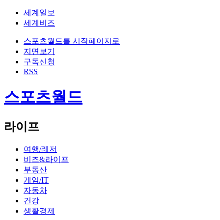
세계일보
세계비즈
스포츠월드를 시작페이지로
지면보기
구독신청
RSS
스포츠월드
라이프
여행/레저
비즈&라이프
부동산
게임/IT
자동차
건강
생활경제