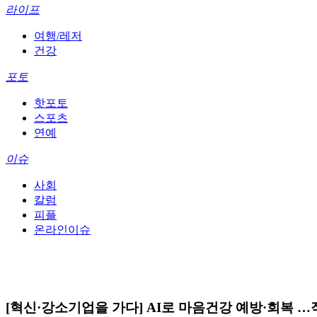
라이프
여행/레저
건강
포토
핫포토
스포츠
연예
이슈
사회
칼럼
피플
온라인이슈
[혁신·강소기업을 가다] AI로 마음건강 예방·회복 