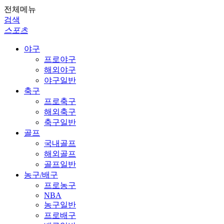
전체메뉴
검색
스포츠
야구
프로야구
해외야구
야구일반
축구
프로축구
해외축구
축구일반
골프
국내골프
해외골프
골프일반
농구/배구
프로농구
NBA
농구일반
프로배구