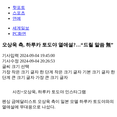
핫포토
스포츠
연예
세계일보
PC화면
오상욱 측, 하루카 토도야 열애설?…“드릴 말씀 無”
기사입력 2024-09-04 19:45:00
기사수정 2024-09-04 20:26:53
글씨 크기 선택
가장 작은 크기 글자
한 단계 작은 크기 글자
기본 크기 글자
한
단계 큰 크기 글자
가장 큰 크기 글자
사진=오상욱, 하루카 토도야 인스타그램
펜싱 금메달리스트 오상욱 측이 일본 모델 하루카 토도야와의
열애설에 무대응으로 나섰다.