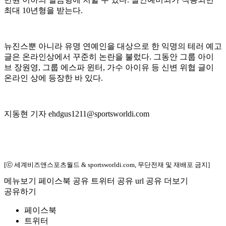
최대 10년형을 받는다.
뉴진스뿐 아니라 유명 연예인을 대상으로 한 익명의 테러 예고
글은 온라인상에서 꾸준히 논란을 불렀다. 그동안 그룹 아이
브 장원영, 그룹 에스파 윈터, 가수 아이유 등 신변 위협 글이
온라인 상에 등장한 바 있다.
지동현 기자 ehdgus1211@sportsworldi.com
[ⓒ 세계비즈앤스포츠월드 & sportsworldi.com, 무단전재 및 재배포 금지]
메뉴보기
페이스북 공유
트위터 공유
url 공유
더보기
공유하기
페이스북
트위터