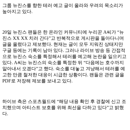
그룹 뉴진스를 향한 테러 예고 글이 올라와 우려의 목소리가
높아지고 있다.
20일 뉴진스 팬들은 한 온라인 커뮤니티에 누리꾼 A씨가 “뉴
진스 XX XX 치러 간다”고 반복적으로 게시판을 돌아다니며
글을 올렸다고 제보했다. 현재는 글이 모두 지워진 상태지만
구글 등에는 기록이 남아 있다. 그러나 라이브 방송 등 간접적
으로 뉴진스 숙소를 특정해서 테러를 예고해 논란을 일으키고
있다. A씨는 뉴진스의 숙소를 특정한 뒤 “다음에는 호수까지
알아내서 오겠다”고 했다. 숙소를 대놓고 겨냥해서 테러를 예
고한 만큼 철저한 대응이 시급한 상황이다. 팬들은 관련 글을
PDF로 저장해 제보를 보내고 있다.
하이브 측은 스포츠월드에 “해당 내용 확인 후 경찰에 신고 조
치했으며 아티스트 보호를 위해 최선을 다하고 있다”고 밝혔
다.