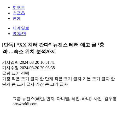
핫포토
스포츠
연예
세계일보
PC화면
[단독] “XX 치러 간다” 뉴진스 테러 예고 글 ‘충
격’…숙소 위치 분석까지
기사입력 2024-08-20 16:51:41
기사수정 2024-08-20 20:03:35
글씨 크기 선택
가장 작은 크기 글자
한 단계 작은 크기 글자
기본 크기 글자
한
단계 큰 크기 글자
가장 큰 크기 글자
그룹 뉴진스(해린, 민지, 다니엘, 혜인, 하니). 사진=김두홍 기
ortsworldi.com