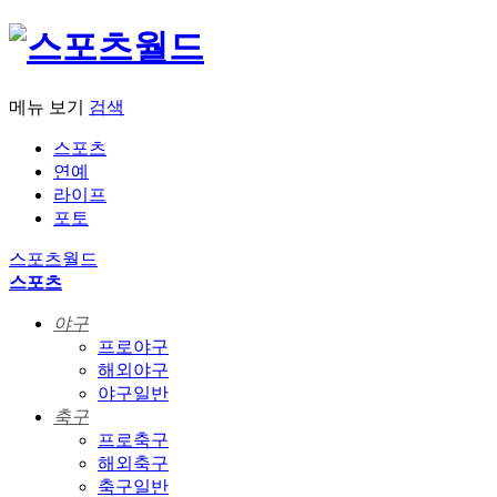
메뉴 보기
검색
스포츠
연예
라이프
포토
스포츠월드
스포츠
야구
프로야구
해외야구
야구일반
축구
프로축구
해외축구
축구일반