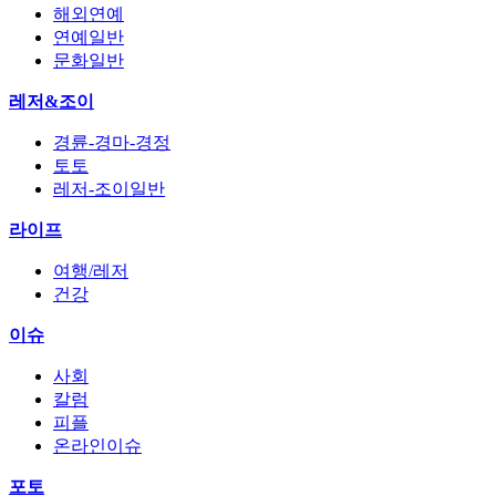
해외연예
연예일반
문화일반
레저&조이
경륜-경마-경정
토토
레저-조이일반
라이프
여행/레저
건강
이슈
사회
칼럼
피플
온라인이슈
포토