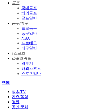
골프
국내골프
해외골프
골프일반
농구/배구
프로농구
농구일반
NBA
프로배구
배구일반
e스포츠
스포츠종합
격투기
해외스포츠
스포츠일반
연예
방송/TV
가요/음악
영화
공연/문화