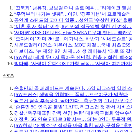
‘꼬북좌’ 남유정, 브브걸 떠나 솔로 데뷔…“리메이크 앨범
“주먹부터 나가는 셋째”…이연, ‘경주기행’서 프로레슬러
공연계 스탠드업 코미디 열풍…성인극 '수상한 PT샵' 흥
‘이혼 후 새 챕터’ 이수, 8년 만의 정규앨범 향한 긴 여
'서머퀸' KISS OF LIFE, 신곡 'SWEAT' 무대 첫선…'엠
‘오디세이’ 재미 2배로…메가박스, 하반기 ‘시네도슨트’ 
사운드얼라이언스·이온어스, MOU 체결…국내 최초 ESS
더보이즈, ‘뉴 제외’ 9인 체제…신생 레이블서 ‘따로 또 같
[SW현장] 세계 무대서 돌아온 전민철, 한층 진화한 '백조
박다혜, ‘사랑이 온다’ OST 가창 낙점…‘사랑아 여기까지야
스포츠
손흥민의 골 퍼레이드는 계속된다…6일 리그스컵 일정 
[SW포커스] 생명을 위협하는 폭염…프로야구가 멈췄다
월드컵 탈락 후폭풍이 몰아친다…축구협회, 11시간 압수수
‘손흥민 5G 연속골 불발’ LAFC, 리그스컵 첫 판서 치바
경찰, ‘축구대표팀 감독 선임 논란’ 대한축구협회 압수수
이정후, 5G 연속 안타로 3할 사수… SF는 8안타 무득점 
[SW현장] ‘선방쇼’로 정정용 마음 훔친 남자, 구성윤 “
월드컵 기간 불법도박사이트 무려 1만11087건… 사감위, 