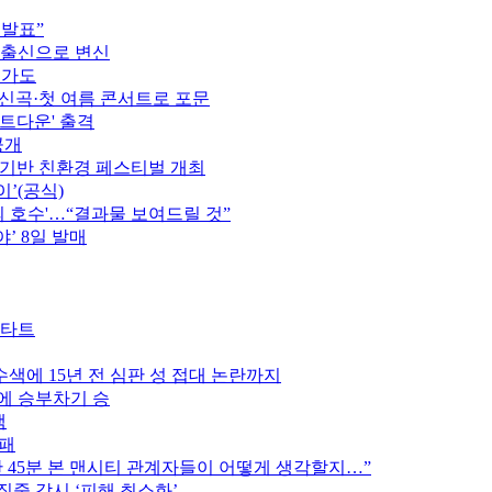
 발표”
 출신으로 변신
행가도
정…신곡·첫 여름 콘서트로 포문
카운트다운' 출격
공개
 기반 친환경 페스티벌 개최
이’(공식)
의 호수'…“결과물 보여드릴 것”
’ 8일 발매
스타트
색에 15년 전 심판 성 접대 논란까지
스에 승부차기 승
색
완패
후반 45분 본 맨시티 관계자들이 어떻게 생각할지…”
집중 감시 ‘피해 최소화’