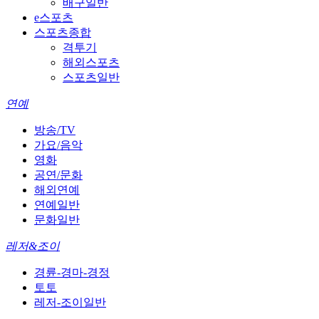
배구일반
e스포츠
스포츠종합
격투기
해외스포츠
스포츠일반
연예
방송/TV
가요/음악
영화
공연/문화
해외연예
연예일반
문화일반
레저&조이
경륜-경마-경정
토토
레저-조이일반