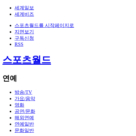
세계일보
세계비즈
스포츠월드를 시작페이지로
지면보기
구독신청
RSS
스포츠월드
연예
방송/TV
가요/음악
영화
공연/문화
해외연예
연예일반
문화일반