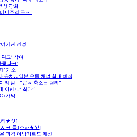
육성 강화
 비민주적 구조”
참여기관 선정
가위크’ 참여
킁킁파크’
지’ 개소
 유치…일본 유통 채널 확대 예정
종아리 알…"근육 축소는 달라"
역대 아반ㄸ“ 최다”
C) 개막
스타★샷]
시크 룩 [스타★샷]
은 파격 아방가르드 패션