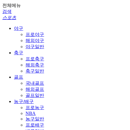
전체메뉴
검색
스포츠
야구
프로야구
해외야구
야구일반
축구
프로축구
해외축구
축구일반
골프
국내골프
해외골프
골프일반
농구/배구
프로농구
NBA
농구일반
프로배구