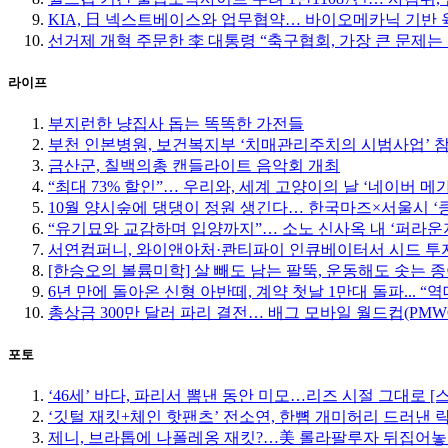
KIA, 日 넥스트베이스와 업무협약… 바이오메카닉 기반 
선거제 개혁 주문한 李 대통령 “축구협회, 가장 큰 문제는
라이프
부지런한 냥집사 돕는 똑똑한 가전들
부천 인본병원, 보건복지부 ‘치매관리주치의 시범사업’ 
금산군, 칠백의총 캔들라이트 음악회 개최
“최대 73% 할인”… 우리와, 세계 고양이의 날 ‘네이버 메
10월 양시숲에 댕댕이 정원 생긴다… 한국마즈×서울시 ‘
“유기묘와 교감하며 입양까지”… 소노 신사옥 내 ‘퍼라운
서연컴퍼니, 와이앤아처·콴티파이 인큐베이터서 시드 투자
[한승오의 볼륨미학] 살 빼도 남는 팔뚝, 운동해도 솟는 
6년 만에 돌아온 신형 아반떼, 계약 첫날 1만대 돌파... “
총상금 300만 달러 파리 결전… 배그 모바일 월드컵(PMW
포토
‘46세’ 바다, 파리서 뽐낸 동안 미모…리즈 시절 그대로 [
‘깃털 재킷+체인 핫팬츠’ 전소연, 한뼘 개미허리 드러낸 락
제니, 브라톱에 나폴레옹 재킷?…美 롤라팔루자 뒤집어놓