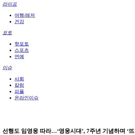
라이프
여행/레저
건강
포토
핫포토
스포츠
연예
이슈
사회
칼럼
피플
온라인이슈
선행도 임영웅 따라…‘영웅시대’, 7주년 기념하며 ‘뜨