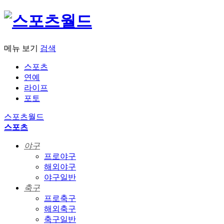
메뉴 보기
검색
스포츠
연예
라이프
포토
스포츠월드
스포츠
야구
프로야구
해외야구
야구일반
축구
프로축구
해외축구
축구일반