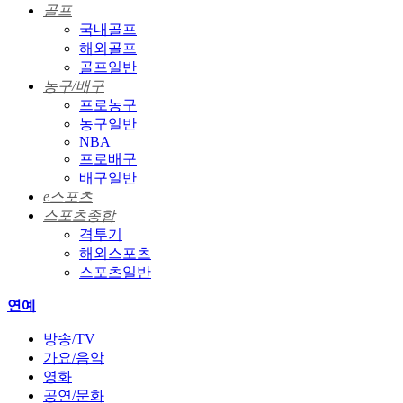
골프
국내골프
해외골프
골프일반
농구/배구
프로농구
농구일반
NBA
프로배구
배구일반
e스포츠
스포츠종합
격투기
해외스포츠
스포츠일반
연예
방송/TV
가요/음악
영화
공연/문화