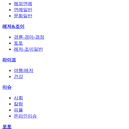
해외연예
연예일반
문화일반
레저&조이
경륜-경마-경정
토토
레저-조이일반
라이프
여행/레저
건강
이슈
사회
칼럼
피플
온라인이슈
포토