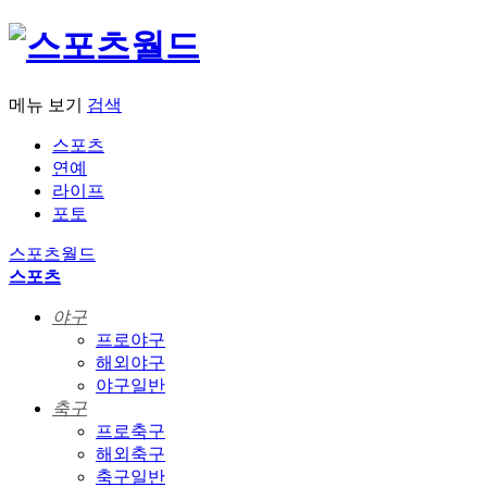
메뉴 보기
검색
스포츠
연예
라이프
포토
스포츠월드
스포츠
야구
프로야구
해외야구
야구일반
축구
프로축구
해외축구
축구일반