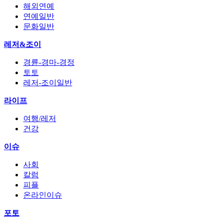
해외연예
연예일반
문화일반
레저&조이
경륜-경마-경정
토토
레저-조이일반
라이프
여행/레저
건강
이슈
사회
칼럼
피플
온라인이슈
포토