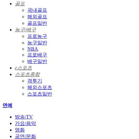
골프
국내골프
해외골프
골프일반
농구/배구
프로농구
농구일반
NBA
프로배구
배구일반
e스포츠
스포츠종합
격투기
해외스포츠
스포츠일반
연예
방송/TV
가요/음악
영화
공연/문화