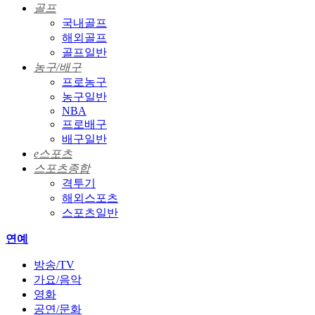
골프
국내골프
해외골프
골프일반
농구/배구
프로농구
농구일반
NBA
프로배구
배구일반
e스포츠
스포츠종합
격투기
해외스포츠
스포츠일반
연예
방송/TV
가요/음악
영화
공연/문화