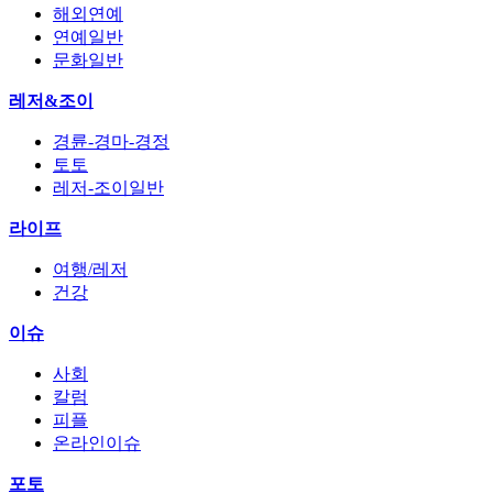
해외연예
연예일반
문화일반
레저&조이
경륜-경마-경정
토토
레저-조이일반
라이프
여행/레저
건강
이슈
사회
칼럼
피플
온라인이슈
포토