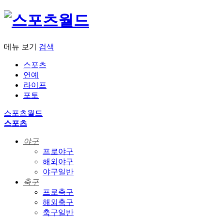
메뉴 보기
검색
스포츠
연예
라이프
포토
스포츠월드
스포츠
야구
프로야구
해외야구
야구일반
축구
프로축구
해외축구
축구일반