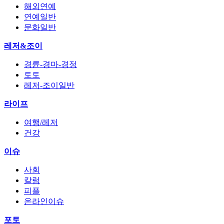
해외연예
연예일반
문화일반
레저&조이
경륜-경마-경정
토토
레저-조이일반
라이프
여행/레저
건강
이슈
사회
칼럼
피플
온라인이슈
포토