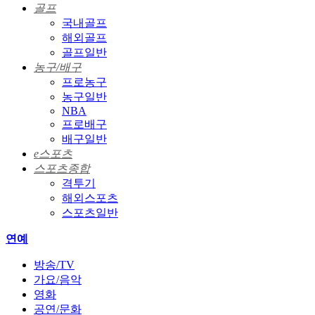
골프
국내골프
해외골프
골프일반
농구/배구
프로농구
농구일반
NBA
프로배구
배구일반
e스포츠
스포츠종합
격투기
해외스포츠
스포츠일반
연예
방송/TV
가요/음악
영화
공연/문화