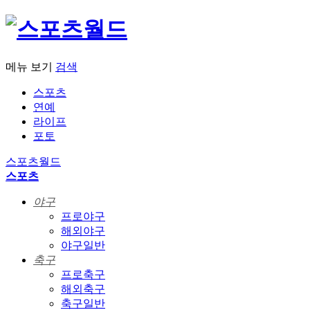
메뉴 보기
검색
스포츠
연예
라이프
포토
스포츠월드
스포츠
야구
프로야구
해외야구
야구일반
축구
프로축구
해외축구
축구일반